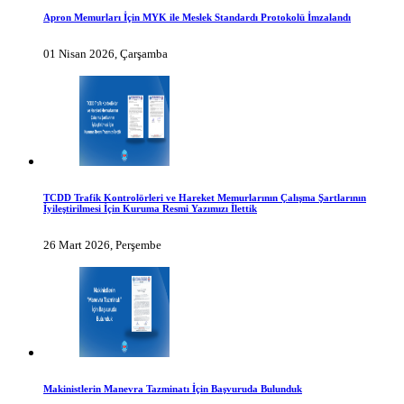
Apron Memurları İçin MYK ile Meslek Standardı Protokolü İmzalandı
01 Nisan 2026, Çarşamba
TCDD Trafik Kontrolörleri ve Hareket Memurlarının Çalışma Şartlarının
İyileştirilmesi İçin Kuruma Resmi Yazımızı İlettik
26 Mart 2026, Perşembe
Makinistlerin Manevra Tazminatı İçin Başvuruda Bulunduk