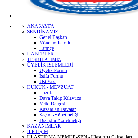
ANASAYFA
SENDİKAMIZ
Genel Başkan
Yönetim Kurulu
Tarihçe
HABERLER
TEŞKİLATIMIZ
ÜYELİK İŞLEMLERİ
Üyelik Formu
İstifa Formu
Üst Yazı
HUKUK - MEVZUAT
Tüzük
Dava Takip Kılavuzu
Yetki Belgesi
Kazanılan Davalar
Seçim -Yönetmeliği
Disliplin Yönetmeliği
KAZANIMLAR
İLETİŞİM
ULAŞTIRMA MEMUR-SEN - Ulaştırma Çalışanları