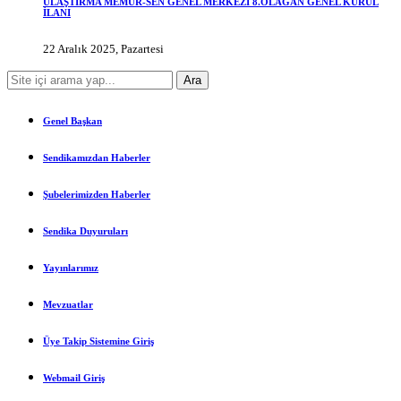
ULAŞTIRMA MEMUR-SEN GENEL MERKEZİ 8.OLAĞAN GENEL KURUL
İLANI
22 Aralık 2025, Pazartesi
Genel Başkan
Sendikamızdan Haberler
Şubelerimizden Haberler
Sendika Duyuruları
Yayınlarımız
Mevzuatlar
Üye Takip Sistemine Giriş
Webmail Giriş