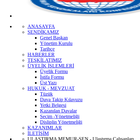
ANASAYFA
SENDİKAMIZ
Genel Başkan
Yönetim Kurulu
Tarihçe
HABERLER
TEŞKİLATIMIZ
ÜYELİK İŞLEMLERİ
Üyelik Formu
İstifa Formu
Üst Yazı
HUKUK - MEVZUAT
Tüzük
Dava Takip Kılavuzu
Yetki Belgesi
Kazanılan Davalar
Seçim -Yönetmeliği
Disliplin Yönetmeliği
KAZANIMLAR
İLETİŞİM
ULAŞTIRMA MEMUR-SEN - Ulaştırma Çalışanları