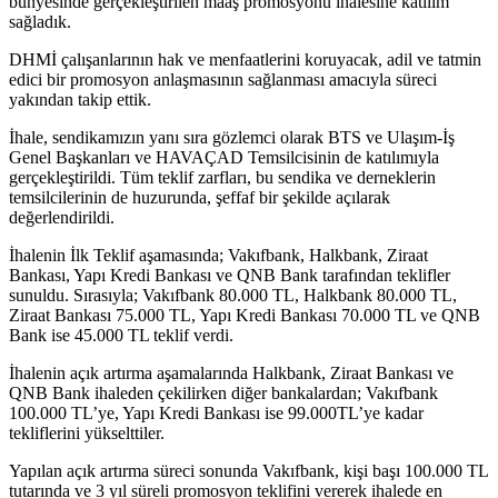
bünyesinde gerçekleştirilen maaş promosyonu ihalesine katılım
sağladık.
DHMİ çalışanlarının hak ve menfaatlerini koruyacak, adil ve tatmin
edici bir promosyon anlaşmasının sağlanması amacıyla süreci
yakından takip ettik.
İhale, sendikamızın yanı sıra gözlemci olarak BTS ve Ulaşım-İş
Genel Başkanları ve HAVAÇAD Temsilcisinin de katılımıyla
gerçekleştirildi. Tüm teklif zarfları, bu sendika ve derneklerin
temsilcilerinin de huzurunda, şeffaf bir şekilde açılarak
değerlendirildi.
İhalenin İlk Teklif aşamasında; Vakıfbank, Halkbank, Ziraat
Bankası, Yapı Kredi Bankası ve QNB Bank tarafından teklifler
sunuldu. Sırasıyla; Vakıfbank 80.000 TL, Halkbank 80.000 TL,
Ziraat Bankası 75.000 TL, Yapı Kredi Bankası 70.000 TL ve QNB
Bank ise 45.000 TL teklif verdi.
İhalenin açık artırma aşamalarında Halkbank, Ziraat Bankası ve
QNB Bank ihaleden çekilirken diğer bankalardan; Vakıfbank
100.000 TL’ye, Yapı Kredi Bankası ise 99.000TL’ye kadar
tekliflerini yükselttiler.
Yapılan açık artırma süreci sonunda Vakıfbank, kişi başı 100.000 TL
tutarında ve 3 yıl süreli promosyon teklifini vererek ihalede en