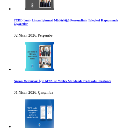
TCDD İzmir Liman İşletmesi Müdürlüğü Personelinin Talepleri Kapsamında
Ziyaretler
02 Nisan 2026, Perşembe
Apron Memurları İçin MYK ile Meslek Standardı Protokolü İmzalandı
01 Nisan 2026, Çarşamba