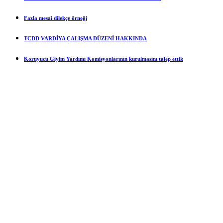
Fazla mesai dilekçe örneği
TCDD VARDİYA ÇALIŞMA DÜZENİ HAKKINDA
Koruyucu Giyim Yardımı Komisyonlarının kurulmasını talep ettik