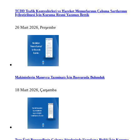
TCDD Trafik Kontrolörleri ve Hareket Memurlarının Çalışma Şartlarının
İyileştirilmesi İçin Kuruma Resmi Yazımızı İlettik
26 Mart 2026, Perşembe
Makinistlerin Manevra Tazminatı İçin Başvuruda Bulunduk
18 Mart 2026, Çarşamba
Tren Üstü Personellerin Çalışma Sürelerinde Uygulama Birliği İçin Kuruma