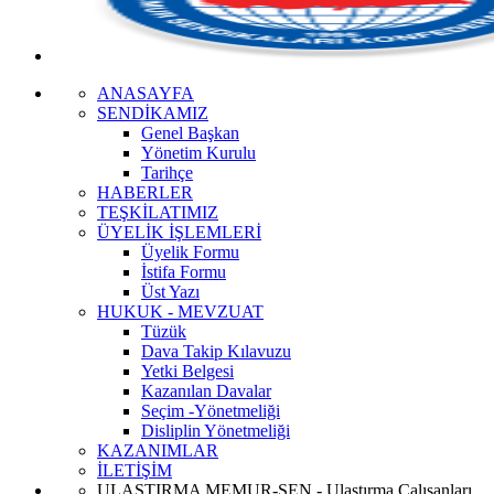
ANASAYFA
SENDİKAMIZ
Genel Başkan
Yönetim Kurulu
Tarihçe
HABERLER
TEŞKİLATIMIZ
ÜYELİK İŞLEMLERİ
Üyelik Formu
İstifa Formu
Üst Yazı
HUKUK - MEVZUAT
Tüzük
Dava Takip Kılavuzu
Yetki Belgesi
Kazanılan Davalar
Seçim -Yönetmeliği
Disliplin Yönetmeliği
KAZANIMLAR
İLETİŞİM
ULAŞTIRMA MEMUR-SEN - Ulaştırma Çalışanları