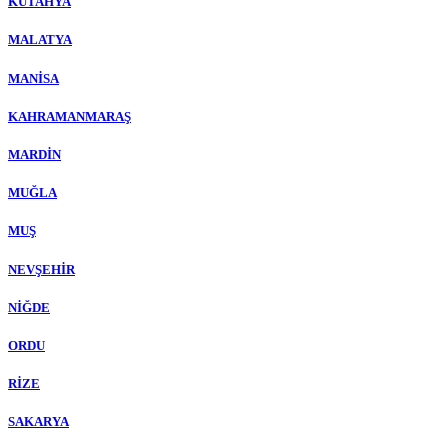
KÜTAHYA
MALATYA
MANİSA
KAHRAMANMARAŞ
MARDİN
MUĞLA
MUŞ
NEVŞEHİR
NİĞDE
ORDU
RİZE
SAKARYA