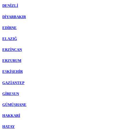
DENİZLİ
DİYARBAKIR
EDİRNE
ELAZIĞ
ERZİNCAN
ERZURUM
ESKİŞEHİR
GAZİANTEP
GİRESUN
GÜMÜŞHANE
HAKKARİ
HATAY