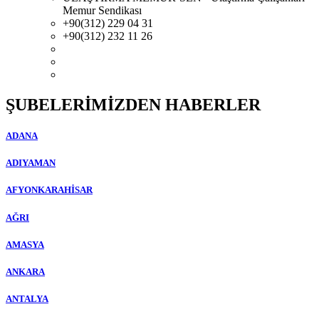
Memur Sendikası
+90(312) 229 04 31
+90(312) 232 11 26
ŞUBELERİMİZDEN HABERLER
ADANA
ADIYAMAN
AFYONKARAHİSAR
AĞRI
AMASYA
ANKARA
ANTALYA