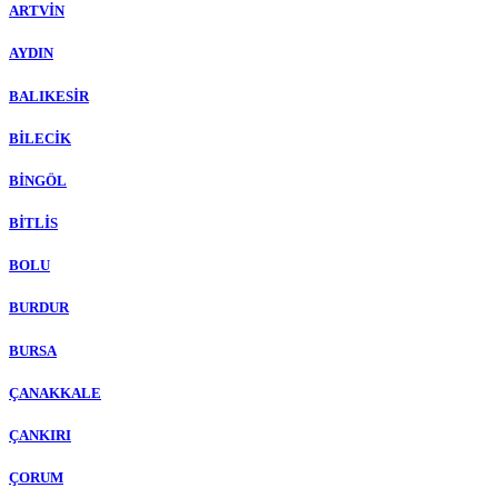
ARTVİN
AYDIN
BALIKESİR
BİLECİK
BİNGÖL
BİTLİS
BOLU
BURDUR
BURSA
ÇANAKKALE
ÇANKIRI
ÇORUM