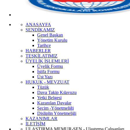
ANASAYFA
SENDİKAMIZ
Genel Başkan
Yönetim Kurulu
Tarihçe
HABERLER
TEŞKİLATIMIZ
ÜYELİK İŞLEMLERİ
Üyelik Formu
İstifa Formu
Üst Yazı
HUKUK - MEVZUAT
Tüzük
Dava Takip Kılavuzu
Yetki Belgesi
Kazanılan Davalar
Seçim -Yönetmeliği
Disliplin Yönetmeliği
KAZANIMLAR
İLETİŞİM
ULAŞTIRMA MEMUR-SEN - Ulaştırma Çalışanları