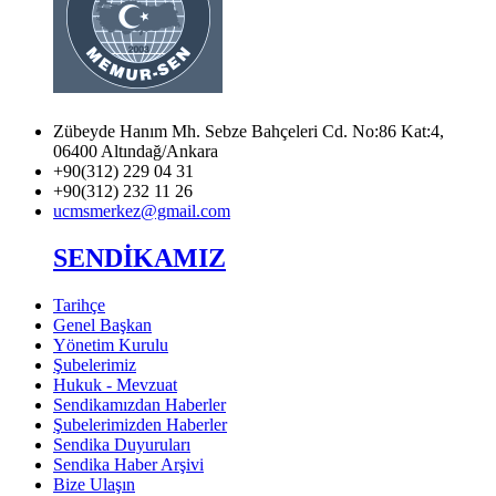
Zübeyde Hanım Mh. Sebze Bahçeleri Cd. No:86 Kat:4,
06400 Altındağ/Ankara
+90(312) 229 04 31
+90(312) 232 11 26
ucmsmerkez@gmail.com
SENDİKAMIZ
Tarihçe
Genel Başkan
Yönetim Kurulu
Şubelerimiz
Hukuk - Mevzuat
Sendikamızdan Haberler
Şubelerimizden Haberler
Sendika Duyuruları
Sendika Haber Arşivi
Bize Ulaşın