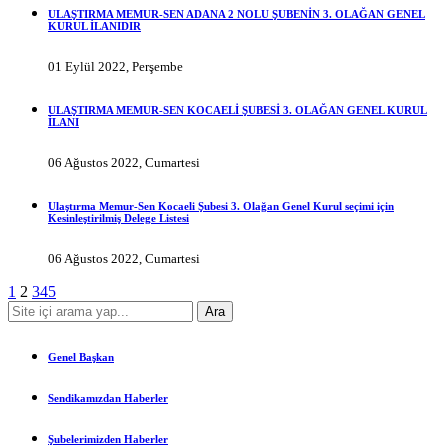
ULAŞTIRMA MEMUR-SEN ADANA 2 NOLU ŞUBENİN 3. OLAĞAN GENEL
KURUL İLANIDIR
01 Eylül 2022, Perşembe
ULAŞTIRMA MEMUR-SEN KOCAELİ ŞUBESİ 3. OLAĞAN GENEL KURUL
İLANI
06 Ağustos 2022, Cumartesi
Ulaştırma Memur-Sen Kocaeli Şubesi 3. Olağan Genel Kurul seçimi için
Kesinleştirilmiş Delege Listesi
06 Ağustos 2022, Cumartesi
1
2
3
4
5
Genel Başkan
Sendikamızdan Haberler
Şubelerimizden Haberler