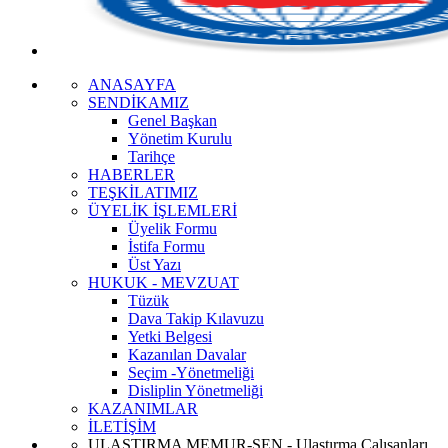
ANASAYFA
SENDİKAMIZ
Genel Başkan
Yönetim Kurulu
Tarihçe
HABERLER
TEŞKİLATIMIZ
ÜYELİK İŞLEMLERİ
Üyelik Formu
İstifa Formu
Üst Yazı
HUKUK - MEVZUAT
Tüzük
Dava Takip Kılavuzu
Yetki Belgesi
Kazanılan Davalar
Seçim -Yönetmeliği
Disliplin Yönetmeliği
KAZANIMLAR
İLETİŞİM
ULAŞTIRMA MEMUR-SEN - Ulaştırma Çalışanları