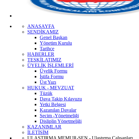
ANASAYFA
SENDİKAMIZ
Genel Başkan
Yönetim Kurulu
Tarihçe
HABERLER
TEŞKİLATIMIZ
ÜYELİK İŞLEMLERİ
Üyelik Formu
İstifa Formu
Üst Yazı
HUKUK - MEVZUAT
Tüzük
Dava Takip Kılavuzu
Yetki Belgesi
Kazanılan Davalar
Seçim -Yönetmeliği
Disliplin Yönetmeliği
KAZANIMLAR
İLETİŞİM
ULAŞTIRMA MEMUR-SEN - Ulaştırma Çalışanları