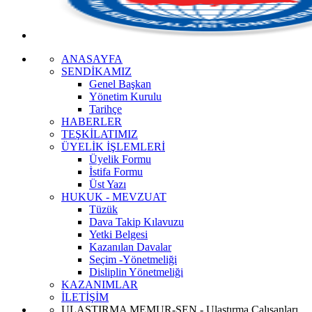
ANASAYFA
SENDİKAMIZ
Genel Başkan
Yönetim Kurulu
Tarihçe
HABERLER
TEŞKİLATIMIZ
ÜYELİK İŞLEMLERİ
Üyelik Formu
İstifa Formu
Üst Yazı
HUKUK - MEVZUAT
Tüzük
Dava Takip Kılavuzu
Yetki Belgesi
Kazanılan Davalar
Seçim -Yönetmeliği
Disliplin Yönetmeliği
KAZANIMLAR
İLETİŞİM
ULAŞTIRMA MEMUR-SEN - Ulaştırma Çalışanları