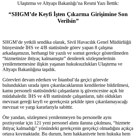
Ulaştırma ve Altyapı Bakanlığı’na Resmi Yazı İlettik:
“SHGM’de Keyfi İşten Çıkarma Girişimine Son
Verilsin”
SHGM’de yetkili sendika olarak, Sivil Havacılık Genel Müdürlüğü
bünyesinde İHS ve 4/B statüsünde görev yapan 8 çalışma
arkadaşımızın, herhangi bir yazılı ve somut gerekçe gösterilmeden
“hizmetinize ihtiyaç kalmamıştır” denilerek sözleşmelerinin
yenilenmemesine ilişkin yaşanan hukuksuzlukları Ulaştırma ve
Altyapı Bakanlığına taşıdık.
Görevleri devam ederken ve İstanbul’da geçici görevde
bulundukları sırada işten çıkarılacaklarının kendilerine bildirilmesi,
kamu personeli statüsündeki çalışanların iş güvencesine açık bir
müdahaledir. İHS ve 4/B statüsünde çalışanların, tabi oldukları
mevzuat gereği keyfi ve gerekçesiz şekilde işten çıkarılamayacağı
mevzuat ve yargı kararlarıyla sabittir.
Öte yandan, sözleşmesi yenilenmeyen bu personelle aynı
pozisyonlar için 121 yeni personel alımı ilanına çıkılması, “hizmete
ihtiyaç kalmadığı” yönündeki gerekçenin gerçekçi olmadığını açıkça
ortaya koymaktadır. Bu durum, hem hakkaniyete hem hukuka hem