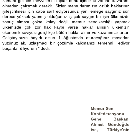
zamanı gelince meyvelerini toplar bunu içindir ki zaman kavaramı
olmadan çalışmak gerekir. Sizler memurlarımızın özlük haklarının
iyileştirilmesi için caba sarf ediyorsunuz yani emeğe saygınız son
derece yüksek yapmış olduğunuz iş çok saygın bu işin ülkemizde
sonuç alması çokta kolay değil, memur sendikacılığı yapmak
ülkemizde çok zor hak kaybı varsa haklar alınsın ülkemizin
ekonomik seviyesi geliştikçe bütün haklar alınır ve kazanımlar artar;
Çalıştayınızın hayırlı olsun 1 Ağustosda oturacağınız masadan
yüzünüz ak, uzlaşmacı bir çözümle kalkmanızı temenni ediyor
başarılar diliyorum " dedi.
Memur-Sen
Konfederasyonu
Genel Başkanı
Ahmet Gündoğdu
ise, Türkiye’nin