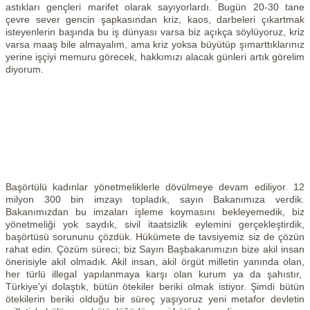
astıkları gençleri marifet olarak sayıyorlardı. Bugün 20-30 tane
çevre sever gencin şapkasından kriz, kaos, darbeleri çıkartmak
isteyenlerin başında bu iş dünyası varsa biz açıkça söylüyoruz, kriz
varsa maaş bile almayalım, ama kriz yoksa büyütüp şımarttıklarınız
yerine işçiyi memuru görecek, hakkımızı alacak günleri artık görelim
diyorum.
Başörtülü kadınlar yönetmeliklerle dövülmeye devam ediliyor. 12
milyon 300 bin imzayı topladık, sayın Bakanımıza verdik.
Bakanımızdan bu imzaları işleme koymasını bekleyemedik, biz
yönetmeliği yok saydık, sivil itaatsizlik eylemini gerçekleştirdik,
başörtüsü sorununu çözdük. Hükümete de tavsiyemiz siz de çözün
rahat edin. Çözüm süreci; biz Sayın Başbakanımızın bize akil insan
önerisiyle akil olmadık. Akil insan, akil örgüt milletin yanında olan,
her türlü illegal yapılanmaya karşı olan kurum ya da şahıstır,
Türkiye'yi dolaştık, bütün ötekiler beriki olmak istiyor. Şimdi bütün
ötekilerin beriki olduğu bir süreç yaşıyoruz yeni metafor devletin