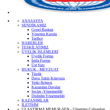
ANASAYFA
SENDİKAMIZ
Genel Başkan
Yönetim Kurulu
Tarihçe
HABERLER
TEŞKİLATIMIZ
ÜYELİK İŞLEMLERİ
Üyelik Formu
İstifa Formu
Üst Yazı
HUKUK - MEVZUAT
Tüzük
Dava Takip Kılavuzu
Yetki Belgesi
Kazanılan Davalar
Seçim -Yönetmeliği
Disliplin Yönetmeliği
KAZANIMLAR
İLETİŞİM
ULAŞTIRMA MEMUR-SEN - Ulaştırma Çalışanları