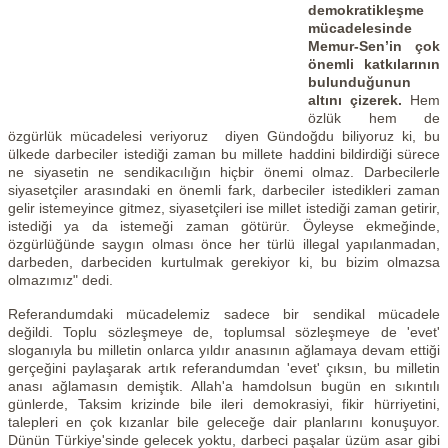
demokratikleşme
mücadelesinde
Memur-Sen’in çok
önemli katkılarının
bulunduğunun
altını çizerek.
Hem
özlük hem de
özgürlük mücadelesi veriyoruz diyen Gündoğdu biliyoruz ki, bu
ülkede darbeciler istediği zaman bu millete haddini bildirdiği sürece
ne siyasetin ne sendikacılığın hiçbir önemi olmaz. Darbecilerle
siyasetçiler arasındaki en önemli fark, darbeciler istedikleri zaman
gelir istemeyince gitmez, siyasetçileri ise millet istediği zaman getirir,
istediği ya da istemeği zaman götürür. Öyleyse ekmeğinde,
özgürlüğünde saygın olması önce her türlü illegal yapılanmadan,
darbeden, darbeciden kurtulmak gerekiyor ki, bu bizim olmazsa
olmazımız" dedi.
Referandumdaki mücadelemiz sadece bir sendikal mücadele
değildi. Toplu sözleşmeye de, toplumsal sözleşmeye de 'evet'
sloganıyla bu milletin onlarca yıldır anasının ağlamaya devam ettiği
gerçeğini paylaşarak artık referandumdan 'evet' çıksın, bu milletin
anası ağlamasın demiştik. Allah'a hamdolsun bugün en sıkıntılı
günlerde, Taksim krizinde bile ileri demokrasiyi, fikir hürriyetini,
talepleri en çok kızanlar bile geleceğe dair planlarını konuşuyor.
Dünün Türkiye'sinde gelecek yoktu, darbeci paşalar üzüm asar gibi