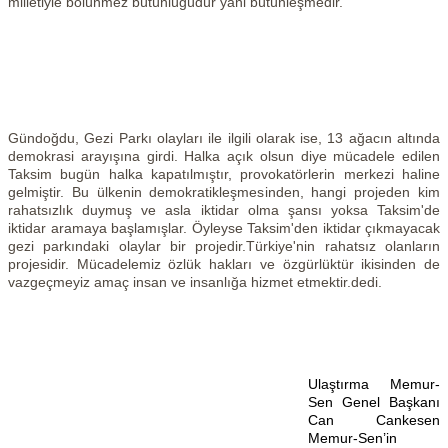
milletiyle bölünmez bütünlüğüdür yani bütünleşmedir.
Gündoğdu, Gezi Parkı olayları ile ilgili olarak ise, 13 ağacın altında
demokrasi arayışına girdi. Halka açık olsun diye mücadele edilen
Taksim bugün halka kapatılmıştır, provokatörlerin merkezi haline
gelmiştir. Bu ülkenin demokratikleşmesinden, hangi projeden kim
rahatsızlık duymuş ve asla iktidar olma şansı yoksa Taksim'de
iktidar aramaya başlamışlar. Öyleyse Taksim'den iktidar çıkmayacak
gezi parkındaki olaylar bir projedir.Türkiye'nin rahatsız olanların
projesidir. Mücadelemiz özlük hakları ve özgürlüktür ikisinden de
vazgeçmeyiz amaç insan ve insanlığa hizmet etmektir.dedi.
Ulaştırma Memur-
Sen Genel Başkanı
Can Cankesen
Memur-Sen’in