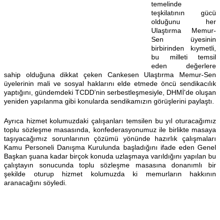
temelinde
teşkilatının gücü
olduğunu her
Ulaştırma Memur-
Sen üyesinin
birbirinden kıymetli,
bu milleti temsil
eden değerlere
sahip olduğuna dikkat çeken Cankesen Ulaştırma Memur-Sen
üyelerinin mali ve sosyal haklarını elde etmede öncü sendikacılık
yaptığını, gündemdeki TCDD’nin serbestleşmesiyle, DHMİ'de oluşan
yeniden yapılanma gibi konularda sendikamızın görüşlerini paylaştı.
Ayrıca hizmet kolumuzdaki çalışanları temsilen bu yıl oturacağımız
toplu sözleşme masasında, konfederasyonumuz ile birlikte masaya
taşıyacağımız sorunlarının çözümü yönünde hazırlık çalışmaları
Kamu Personeli Danışma Kurulunda başladığını ifade eden Genel
Başkan şuana kadar birçok konuda uzlaşmaya varıldığını yapılan bu
çalıştayın sonucunda toplu sözleşme masasına donanımlı bir
şekilde oturup hizmet kolumuzda ki memurların hakkının
aranacağını söyledi.